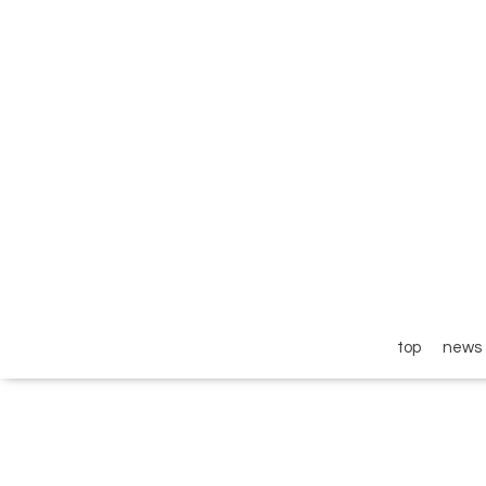
top
news