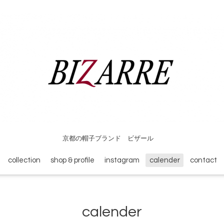
京都の帽子ブランド ビザール
collection
shop & profile
instagram
calender
contact
calender