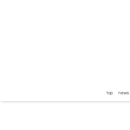
top
news