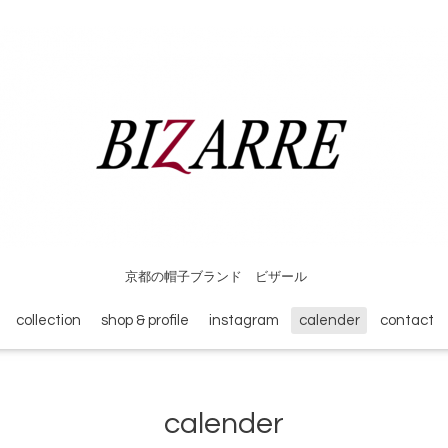
京都の帽子ブランド ビザール
collection
shop & profile
instagram
calender
contact
calender