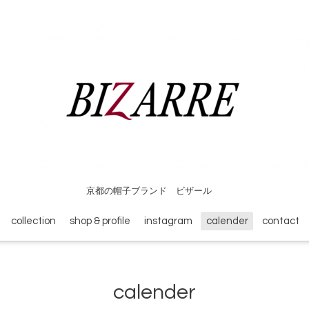
京都の帽子ブランド ビザール
collection
shop & profile
instagram
calender
contact
calender