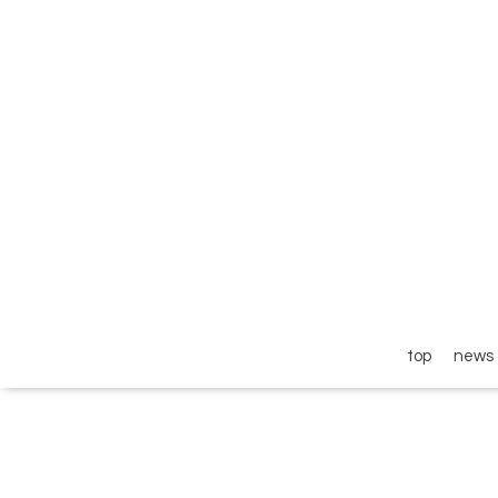
top
news