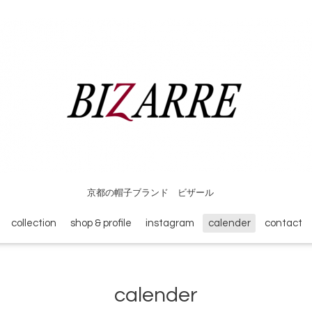
京都の帽子ブランド ビザール
collection
shop & profile
instagram
calender
contact
calender