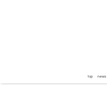
top
news