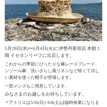
5月29日(水)〜6月4日(火)に伊勢丹新宿店 本館１
階 イセタンリーフに出店します。
これからの季節にぴったりな麻レースブレード、
シゾール麻、洗いざらし風リネンなど軽くて涼し
い素材を使った帽子が登場します。
一部メンズもご用意しています。
みなさまのお越しをお待ちしています。
＊アトリエは5/26(日)~6/8(土)は臨時休業になりま