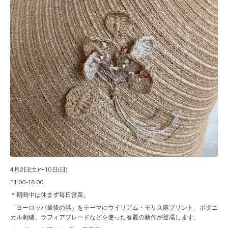
4月2日(土)〜10日(日)
11:00-18:00
＊期間中は休まず毎日営業。
「ヨーロッパ最後の港」をテーマにウイリアム・モリス麻プリント、ボタニ
カル刺繍、ラフィアブレードなどを使った春夏の新作が登場します。