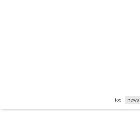
top
news